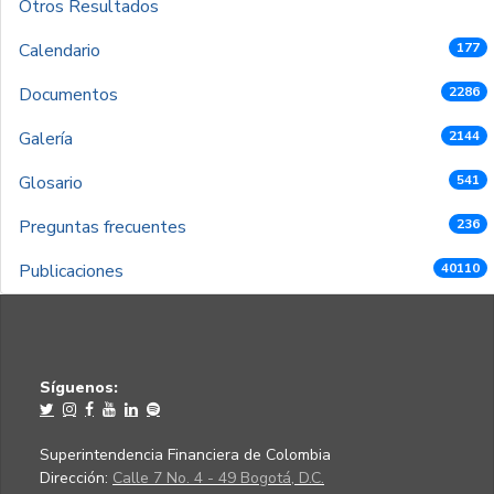
Otros Resultados
Calendario
177
Documentos
2286
Galería
2144
Glosario
541
Preguntas frecuentes
236
Publicaciones
40110
Síguenos:
Superintendencia Financiera de Colombia
Dirección:
Calle 7 No. 4 - 49 Bogotá, D.C.