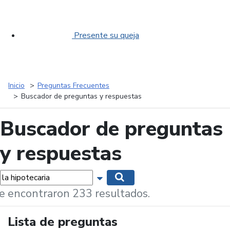
Presente su queja
Inicio
Preguntas Frecuentes
Buscador de preguntas y respuestas
Buscador de preguntas
y respuestas
labras...
Mostrar opciones de búsqueda
Buscar
e encontraron 233 resultados.
Lista de preguntas