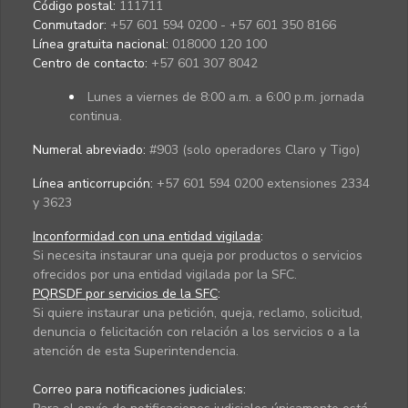
Código postal:
111711
Conmutador:
+57 601 594 0200 - +57 601 350 8166
Línea gratuita nacional:
018000 120 100
Centro de contacto:
+57 601 307 8042
Lunes a viernes de 8:00 a.m. a 6:00 p.m. jornada
continua.
Numeral abreviado:
#903 (solo operadores Claro y Tigo)
Línea anticorrupción:
+57 601 594 0200 extensiones 2334
y 3623
Inconformidad con una entidad vigilada
:
Si necesita instaurar una queja por productos o servicios
ofrecidos por una entidad vigilada por la SFC.
PQRSDF por servicios de la SFC
:
Si quiere instaurar una petición, queja, reclamo, solicitud,
denuncia o felicitación con relación a los servicios o a la
atención de esta Superintendencia.
Correo para notificaciones judiciales: