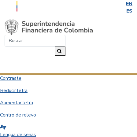
EN
ES
Saltar al contenido principal
Buscar...
Buscar
Desplegar navegación
Contraste
Reducir letra
Aumentar letra
Centro de relevo
Lengua de señas