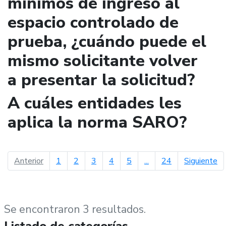
mínimos de ingreso al
espacio controlado de
prueba, ¿cuándo puede el
mismo solicitante volver
a presentar la solicitud?
A cuáles entidades les
aplica la norma SARO?
página anterior
pá
Anterior
1
2
3
4
5
...
24
Siguiente
Se encontraron 3 resultados.