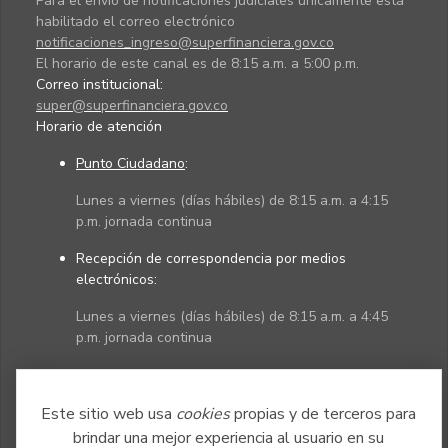
Para el envío de notificaciones judiciales únicamente está
habilitado el correo electrónico
notificaciones_ingreso@superfinanciera.gov.co
El horario de este canal es de 8:15 a.m. a 5:00 p.m.
Correo institucional:
super@superfinanciera.gov.co
Horario de atención
Punto Ciudadano
:
Lunes a viernes (días hábiles) de 8:15 a.m. a 4:15
p.m. jornada continua
Recepción de correspondencia por medios
electrónicos:
Lunes a viernes (días hábiles) de 8:15 a.m. a 4:45
p.m. jornada continua
Políticas
Mapa del sitio
Este sitio web usa
cookies
propias y de terceros para
brindar una mejor experiencia al usuario en su