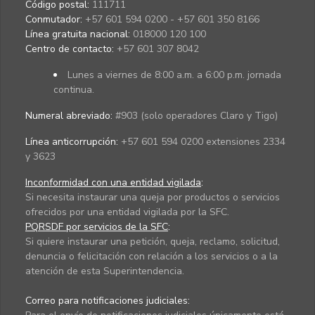
Código postal:
111711
Conmutador:
+57 601 594 0200 - +57 601 350 8166
Línea gratuita nacional:
018000 120 100
Centro de contacto:
+57 601 307 8042
Lunes a viernes de 8:00 a.m. a 6:00 p.m. jornada
continua.
Numeral abreviado:
#903 (solo operadores Claro y Tigo)
Línea anticorrupción:
+57 601 594 0200 extensiones 2334
y 3623
Inconformidad con una entidad vigilada
:
Si necesita instaurar una queja por productos o servicios
ofrecidos por una entidad vigilada por la SFC.
PQRSDF por servicios de la SFC
:
Si quiere instaurar una petición, queja, reclamo, solicitud,
denuncia o felicitación con relación a los servicios o a la
atención de esta Superintendencia.
Correo para notificaciones judiciales: