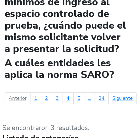
mínimos de ingreso al
espacio controlado de
prueba, ¿cuándo puede el
mismo solicitante volver
a presentar la solicitud?
A cuáles entidades les
aplica la norma SARO?
página anterior
pá
Anterior
1
2
3
4
5
...
24
Siguiente
Se encontraron 3 resultados.