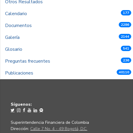
Otros Resultados
Calendario
177
Documentos
2286
Galería
2144
Glosario
541
Preguntas frecuentes
236
Publicaciones
40110
Síguenos:
Superintendencia Financiera de Colombia
Dirección:
Calle 7 No. 4 - 49 Bogotá, D.C.