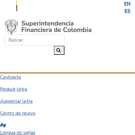
EN
ES
Saltar al contenido principal
Buscar...
Buscar
Desplegar navegación
Contraste
Reducir letra
Aumentar letra
Centro de relevo
Lengua de señas