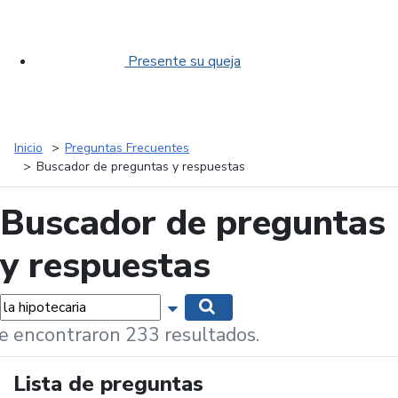
Presente su queja
Inicio
Preguntas Frecuentes
Buscador de preguntas y respuestas
Buscador de preguntas
y respuestas
labras...
Mostrar opciones de búsqueda
Buscar
e encontraron 233 resultados.
Lista de preguntas