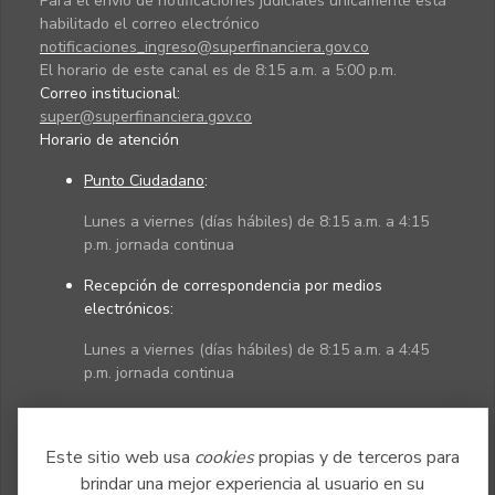
Para el envío de notificaciones judiciales únicamente está
habilitado el correo electrónico
notificaciones_ingreso@superfinanciera.gov.co
El horario de este canal es de 8:15 a.m. a 5:00 p.m.
Correo institucional:
super@superfinanciera.gov.co
Horario de atención
Punto Ciudadano
:
Lunes a viernes (días hábiles) de 8:15 a.m. a 4:15
p.m. jornada continua
Recepción de correspondencia por medios
electrónicos:
Lunes a viernes (días hábiles) de 8:15 a.m. a 4:45
p.m. jornada continua
Políticas
Mapa del sitio
Este sitio web usa
cookies
propias y de terceros para
brindar una mejor experiencia al usuario en su