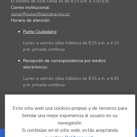
El horario de este canal es de 8:15 a.m. a 5:00 p.m.
Correo institucional:
super@superfinanciera.gov.co
Horario de atención
Punto Ciudadano
:
Lunes a viernes (días hábiles) de 8:15 a.m. a 4:15
p.m. jornada continua
Recepción de correspondencia por medios
electrónicos:
Lunes a viernes (días hábiles) de 8:15 a.m. a 4:45
p.m. jornada continua
Políticas
Mapa del sitio
Este sitio web usa
cookies
propias y de terceros para
brindar una mejor experiencia al usuario en su
navegación.
Si continúas en el sitio web, estás aceptando