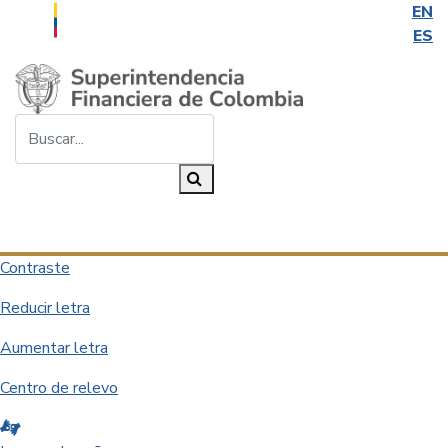
EN
ES
Saltar al contenido principal
Buscar...
Buscar
Desplegar navegación
Contraste
Reducir letra
Aumentar letra
Centro de relevo