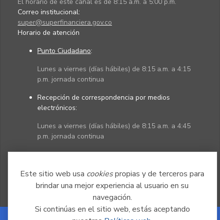
El horario de este canal es de 8:15 a.m. a 5:00 p.m.
Correo institucional:
super@superfinanciera.gov.co
Horario de atención
Punto Ciudadano
:
Lunes a viernes (días hábiles) de 8:15 a.m. a 4:15
p.m. jornada continua
Recepción de correspondencia por medios
electrónicos:
Lunes a viernes (días hábiles) de 8:15 a.m. a 4:45
p.m. jornada continua
Políticas
Mapa del sitio
Este sitio web usa
cookies
propias y de terceros para
brindar una mejor experiencia al usuario en su
navegación.
Si continúas en el sitio web, estás aceptando