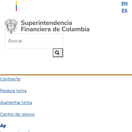
EN
ES
Saltar al contenido principal
Buscar...
Buscar
Desplegar navegación
Contraste
Reducir letra
Aumentar letra
Centro de relevo