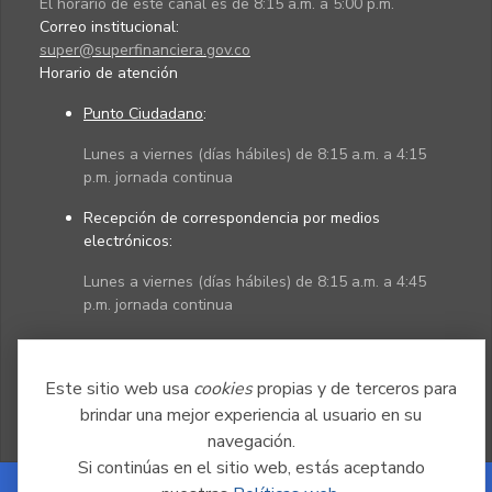
El horario de este canal es de 8:15 a.m. a 5:00 p.m.
Correo institucional:
super@superfinanciera.gov.co
Horario de atención
Punto Ciudadano
:
Lunes a viernes (días hábiles) de 8:15 a.m. a 4:15
p.m. jornada continua
Recepción de correspondencia por medios
electrónicos:
Lunes a viernes (días hábiles) de 8:15 a.m. a 4:45
p.m. jornada continua
Políticas
Mapa del sitio
Este sitio web usa
cookies
propias y de terceros para
brindar una mejor experiencia al usuario en su
navegación.
Si continúas en el sitio web, estás aceptando