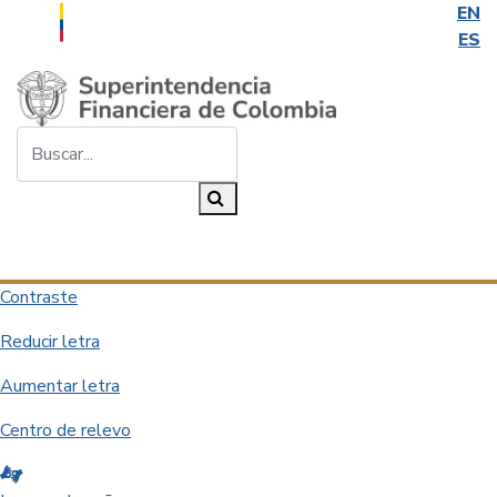
EN
ES
Saltar al contenido principal
Buscar...
Buscar
Desplegar navegación
Contraste
Reducir letra
Aumentar letra
Centro de relevo