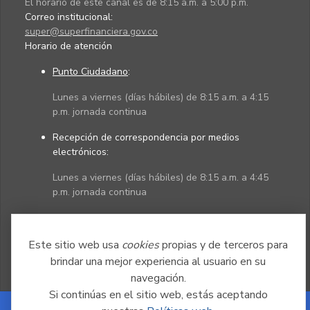
El horario de este canal es de 8:15 a.m. a 5:00 p.m.
Correo institucional:
super@superfinanciera.gov.co
Horario de atención
Punto Ciudadano
:
Lunes a viernes (días hábiles) de 8:15 a.m. a 4:15
p.m. jornada continua
Recepción de correspondencia por medios
electrónicos:
Lunes a viernes (días hábiles) de 8:15 a.m. a 4:45
p.m. jornada continua
Políticas
Mapa del sitio
Este sitio web usa
cookies
propias y de terceros para
brindar una mejor experiencia al usuario en su
navegación.
Si continúas en el sitio web, estás aceptando