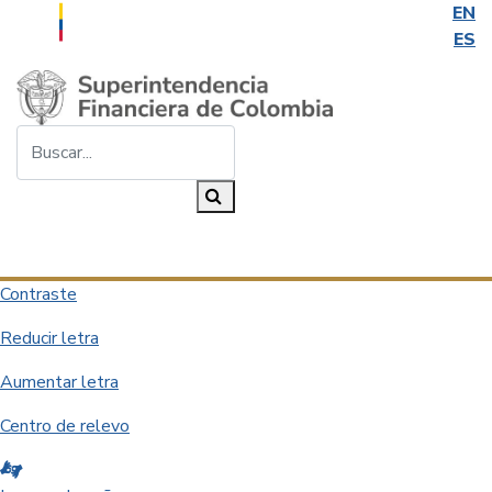
EN
ES
Saltar al contenido principal
Buscar...
Buscar
Desplegar navegación
Contraste
Reducir letra
Aumentar letra
Centro de relevo