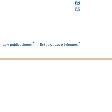
EN
ES
ensa y publicaciones
Estadísticas e informes