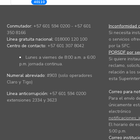
40110
Conmutador:
+57 601 594 0200 - +57 601
Inconformidad c
350 8166
Si necesita ins
Línea gratuita nacional:
018000 120 100
o servicios ofre
Centro de contacto:
+57 601 307 8042
por la SFC.
PQRSDF por ser
Lunes a viernes de 8:00 a.m. a 6:00
Si quiere instau
p.m. jornada continua.
reclamo, solicit
relación a los s
Numeral abreviado:
#903 (solo operadores
esta Superinten
Claro y Tigo)
Correo para noti
Línea anticorrupción:
+57 601 594 0200
Para el envío de
extensiones 2334 y 3623
únicamente está
electrónico
notificaciones_
El horario de es
5:00 p.m.
Correo instituc