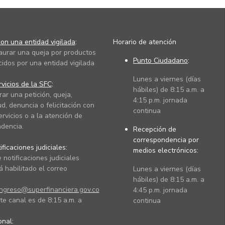
on una entidad vigilada
:
Horario de atención
taurar una queja por productos
Punto Ciudadano
:
cidos por una entidad vigilada
Lunes a viernes (días
vicios de la SFC
:
hábiles) de 8:15 a.m. a
rar una petición, queja,
4:15 p.m. jornada
ud, denuncia o felicitación con
continua
ervicios o a la atención de
dencia.
Recepción de
correspondencia por
ficaciones judiciales:
medios electrónicos:
 notificaciones judiciales
 habilitado el correo
Lunes a viernes (días
hábiles) de 8:15 a.m. a
ingreso@superfinanciera.gov.co
4:45 p.m. jornada
te canal es de 8:15 a.m. a
continua
ional: