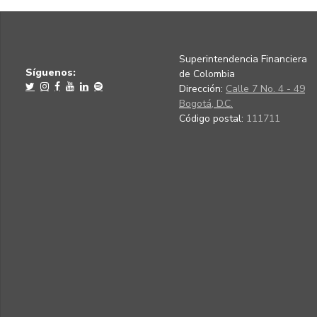
Superintendencia Financiera
Síguenos:
de Colombia
Dirección:
Calle 7 No. 4 - 49
Bogotá, D.C.
Código postal:
111711