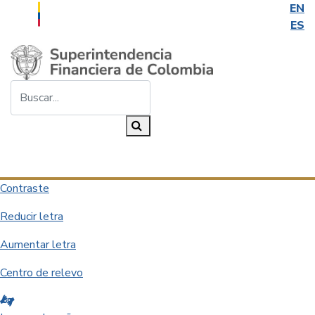
EN
ES
Saltar al contenido principal
Buscar...
Buscar
Desplegar navegación
Contraste
Reducir letra
Aumentar letra
Centro de relevo