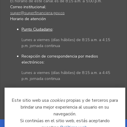
El horario de este canal es de 8:15 a.m. a 5:00 p.m.
Correo institucional:
super@superfinanciera.gov.co
Horario de atención
Punto Ciudadano
:
Lunes a viernes (días hábiles) de 8:15 a.m. a 4:15
p.m. jornada continua
Recepción de correspondencia por medios
electrónicos:
Lunes a viernes (días hábiles) de 8:15 a.m. a 4:45
p.m. jornada continua
Políticas
Mapa del sitio
Este sitio web usa
cookies
propias y de terceros para
brindar una mejor experiencia al usuario en su
navegación.
Si continúas en el sitio web, estás aceptando