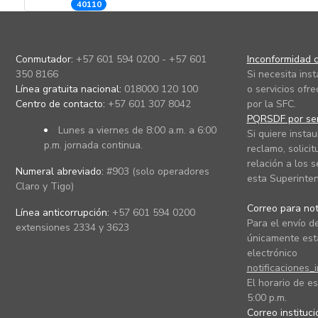
40110
Conmutador:
+57 601 594 0200 - +57 601
Inconformidad c
350 8166
Si necesita ins
Línea gratuita nacional:
018000 120 100
o servicios ofre
Centro de contacto:
+57 601 307 8042
por la SFC.
PQRSDF por ser
Lunes a viernes de 8:00 a.m. a 6:00
Si quiere instau
p.m. jornada continua.
reclamo, solicit
relación a los s
Numeral abreviado:
#903 (solo operadores
esta Superinten
Claro y Tigo)
Correo para noti
Línea anticorrupción:
+57 601 594 0200
Para el envío de
extensiones 2334 y 3623
únicamente está
electrónico
notificaciones_
El horario de es
5:00 p.m.
Correo instituc