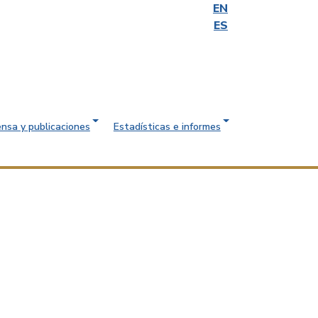
EN
ES
ensa y publicaciones
Estadísticas e informes