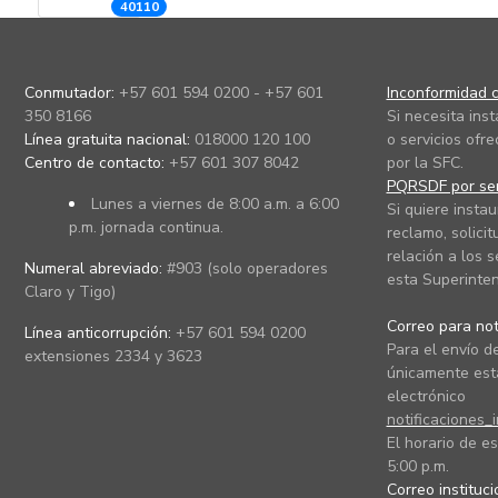
40110
Conmutador:
+57 601 594 0200 - +57 601
Inconformidad c
350 8166
Si necesita ins
Línea gratuita nacional:
018000 120 100
o servicios ofre
Centro de contacto:
+57 601 307 8042
por la SFC.
PQRSDF por ser
Lunes a viernes de 8:00 a.m. a 6:00
Si quiere instau
p.m. jornada continua.
reclamo, solicit
relación a los s
Numeral abreviado:
#903 (solo operadores
esta Superinten
Claro y Tigo)
Correo para noti
Línea anticorrupción:
+57 601 594 0200
Para el envío de
extensiones 2334 y 3623
únicamente está
electrónico
notificaciones_
El horario de es
5:00 p.m.
Correo instituc