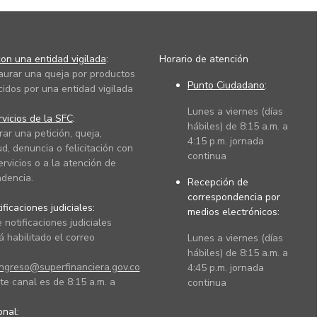
on una entidad vigilada
:
Horario de atención
taurar una queja por productos
Punto Ciudadano
:
cidos por una entidad vigilada
Lunes a viernes (días
vicios de la SFC
:
hábiles) de 8:15 a.m. a
rar una petición, queja,
4:15 p.m. jornada
ud, denuncia o felicitación con
continua
ervicios o a la atención de
dencia.
Recepción de
correspondencia por
ficaciones judiciales:
medios electrónicos:
 notificaciones judiciales
 habilitado el correo
Lunes a viernes (días
hábiles) de 8:15 a.m. a
ingreso@superfinanciera.gov.co
4:45 p.m. jornada
te canal es de 8:15 a.m. a
continua
ional: