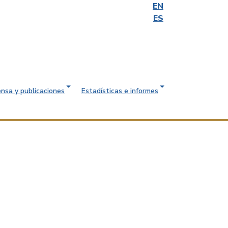
EN
ES
ensa y publicaciones
Estadísticas e informes