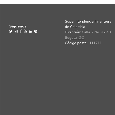
Superintendencia Financiera
Síguenos:
de Colombia
Dirección:
Calle 7 No. 4 - 49
Bogotá, D.C.
Código postal:
111711