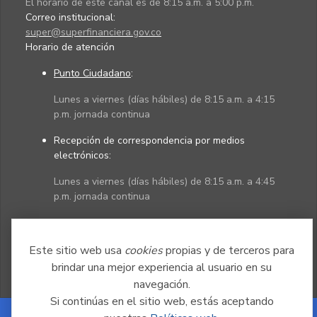
El horario de este canal es de 8:15 a.m. a 5:00 p.m.
Correo institucional:
super@superfinanciera.gov.co
Horario de atención
Punto Ciudadano
:
Lunes a viernes (días hábiles) de 8:15 a.m. a 4:15
p.m. jornada continua
Recepción de correspondencia por medios
electrónicos:
Lunes a viernes (días hábiles) de 8:15 a.m. a 4:45
p.m. jornada continua
Políticas
Mapa del sitio
Este sitio web usa
cookies
propias y de terceros para
brindar una mejor experiencia al usuario en su
navegación.
Si continúas en el sitio web, estás aceptando