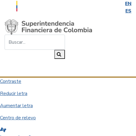
EN
ES
Saltar al contenido principal
Buscar...
Buscar
Desplegar navegación
Contraste
Reducir letra
Aumentar letra
Centro de relevo