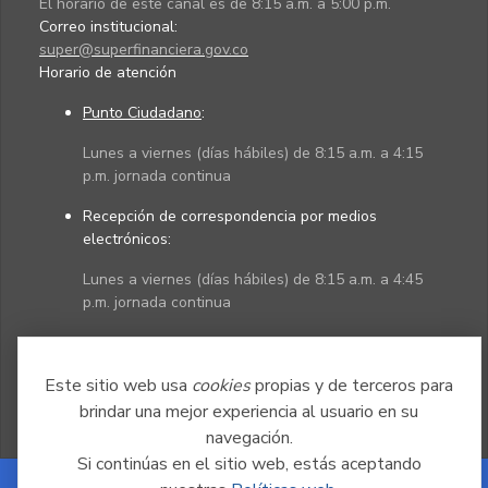
El horario de este canal es de 8:15 a.m. a 5:00 p.m.
Correo institucional:
super@superfinanciera.gov.co
Horario de atención
Punto Ciudadano
:
Lunes a viernes (días hábiles) de 8:15 a.m. a 4:15
p.m. jornada continua
Recepción de correspondencia por medios
electrónicos:
Lunes a viernes (días hábiles) de 8:15 a.m. a 4:45
p.m. jornada continua
Políticas
Mapa del sitio
Este sitio web usa
cookies
propias y de terceros para
brindar una mejor experiencia al usuario en su
navegación.
Si continúas en el sitio web, estás aceptando