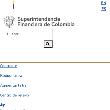
EN
ES
Saltar al contenido principal
Buscar...
Buscar
Desplegar navegación
Contraste
Reducir letra
Aumentar letra
Centro de relevo