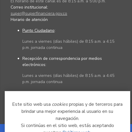
El horario de este canal es de 8:15 a.m. a 5:00 p.m.
Correo institucional:
super@superfinanciera.gov.co
Horario de atención
Punto Ciudadano
:
Lunes a viernes (días hábiles) de 8:15 a.m. a 4:15
p.m. jornada continua
Recepción de correspondencia por medios
electrónicos:
Lunes a viernes (días hábiles) de 8:15 a.m. a 4:45
p.m. jornada continua
Políticas
Mapa del sitio
Este sitio web usa
cookies
propias y de terceros para
brindar una mejor experiencia al usuario en su
navegación.
Si continúas en el sitio web, estás aceptando