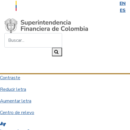
EN
ES
Saltar al contenido principal
Buscar...
Buscar
Desplegar navegación
Contraste
Reducir letra
Aumentar letra
Centro de relevo