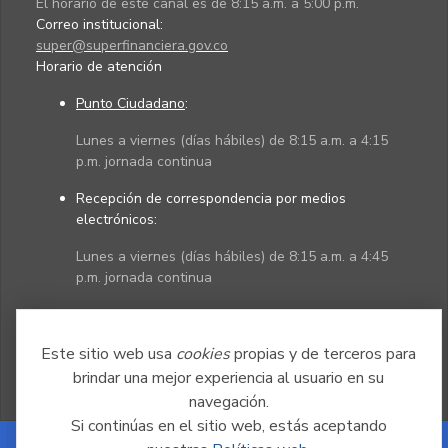
El horario de este canal es de 8:15 a.m. a 5:00 p.m.
Correo institucional:
super@superfinanciera.gov.co
Horario de atención
Punto Ciudadano
:
Lunes a viernes (días hábiles) de 8:15 a.m. a 4:15
p.m. jornada continua
Recepción de correspondencia por medios
electrónicos:
Lunes a viernes (días hábiles) de 8:15 a.m. a 4:45
p.m. jornada continua
Políticas
Mapa del sitio
Este sitio web usa
cookies
propias y de terceros para
brindar una mejor experiencia al usuario en su
navegación.
Si continúas en el sitio web, estás aceptando