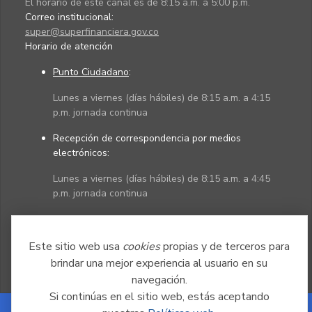
El horario de este canal es de 8:15 a.m. a 5:00 p.m.
Correo institucional:
super@superfinanciera.gov.co
Horario de atención
Punto Ciudadano
:
Lunes a viernes (días hábiles) de 8:15 a.m. a 4:15
p.m. jornada continua
Recepción de correspondencia por medios
electrónicos:
Lunes a viernes (días hábiles) de 8:15 a.m. a 4:45
p.m. jornada continua
Políticas
Mapa del sitio
Este sitio web usa
cookies
propias y de terceros para
brindar una mejor experiencia al usuario en su
navegación.
Si continúas en el sitio web, estás aceptando