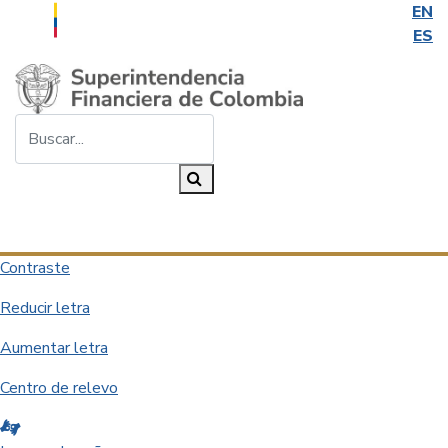
EN
ES
Saltar al contenido principal
Buscar...
Buscar
Desplegar navegación
Contraste
Reducir letra
Aumentar letra
Centro de relevo