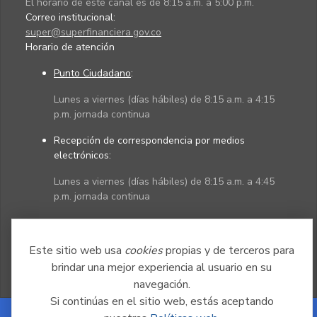
El horario de este canal es de 8:15 a.m. a 5:00 p.m.
Correo institucional:
super@superfinanciera.gov.co
Horario de atención
Punto Ciudadano
:
Lunes a viernes (días hábiles) de 8:15 a.m. a 4:15
p.m. jornada continua
Recepción de correspondencia por medios
electrónicos:
Lunes a viernes (días hábiles) de 8:15 a.m. a 4:45
p.m. jornada continua
Políticas
Mapa del sitio
Este sitio web usa
cookies
propias y de terceros para
brindar una mejor experiencia al usuario en su
navegación.
Si continúas en el sitio web, estás aceptando