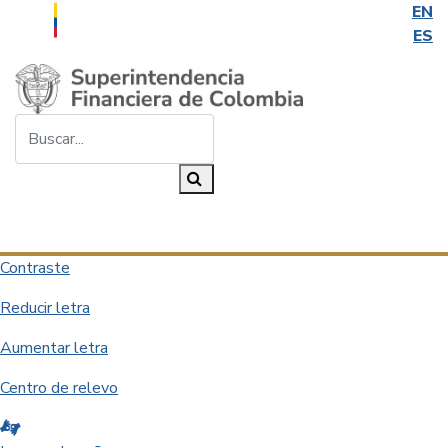
EN
ES
Saltar al contenido principal
Buscar...
Buscar
Desplegar navegación
Contraste
Reducir letra
Aumentar letra
Centro de relevo