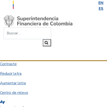
EN
ES
Saltar al contenido principal
Buscar...
Buscar
Desplegar navegación
Contraste
Reducir letra
Aumentar letra
Centro de relevo