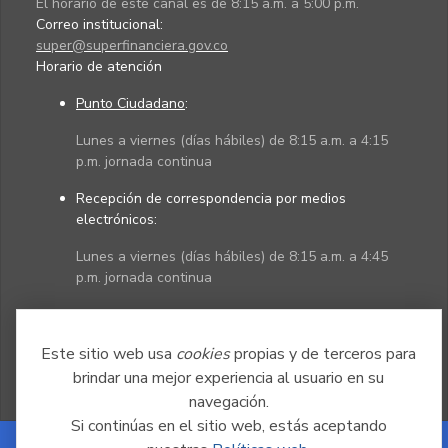
El horario de este canal es de 8:15 a.m. a 5:00 p.m.
Correo institucional:
super@superfinanciera.gov.co
Horario de atención
Punto Ciudadano
:
Lunes a viernes (días hábiles) de 8:15 a.m. a 4:15
p.m. jornada continua
Recepción de correspondencia por medios
electrónicos:
Lunes a viernes (días hábiles) de 8:15 a.m. a 4:45
p.m. jornada continua
Políticas
Mapa del sitio
Este sitio web usa
cookies
propias y de terceros para
brindar una mejor experiencia al usuario en su
navegación.
Si continúas en el sitio web, estás aceptando