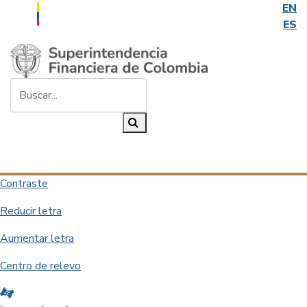
EN
ES
Saltar al contenido principal
Buscar...
Buscar
Desplegar navegación
Contraste
Reducir letra
Aumentar letra
Centro de relevo