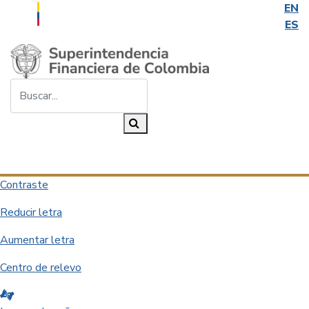
EN
ES
Saltar al contenido principal
Buscar...
Buscar
Desplegar navegación
Contraste
Reducir letra
Aumentar letra
Centro de relevo