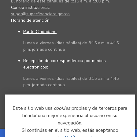
El horario de este canal es de 8:15 a.m. a 5:00 p.m.
Correo institucional:
super@superfinanciera.gov.co
Horario de atención
Punto Ciudadano
:
Lunes a viernes (días hábiles) de 8:15 a.m. a 4:15
p.m. jornada continua
Recepción de correspondencia por medios
electrónicos:
Lunes a viernes (días hábiles) de 8:15 a.m. a 4:45
p.m. jornada continua
Políticas
Mapa del sitio
Este sitio web usa
cookies
propias y de terceros para
brindar una mejor experiencia al usuario en su
navegación.
Si continúas en el sitio web, estás aceptando