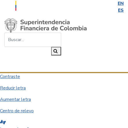
EN
ES
Saltar al contenido principal
Buscar...
Buscar
Desplegar navegación
Contraste
Reducir letra
Aumentar letra
Centro de relevo