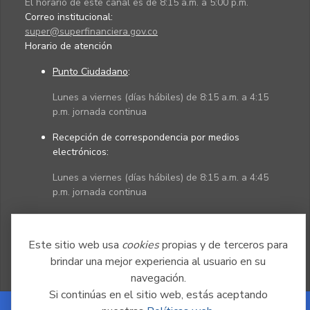
El horario de este canal es de 8:15 a.m. a 5:00 p.m.
Correo institucional:
super@superfinanciera.gov.co
Horario de atención
Punto Ciudadano
:
Lunes a viernes (días hábiles) de 8:15 a.m. a 4:15
p.m. jornada continua
Recepción de correspondencia por medios
electrónicos:
Lunes a viernes (días hábiles) de 8:15 a.m. a 4:45
p.m. jornada continua
Políticas
Mapa del sitio
Este sitio web usa
cookies
propias y de terceros para
brindar una mejor experiencia al usuario en su
navegación.
Si continúas en el sitio web, estás aceptando