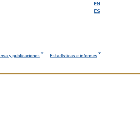
EN
ES
ensa y publicaciones
Estadísticas e informes