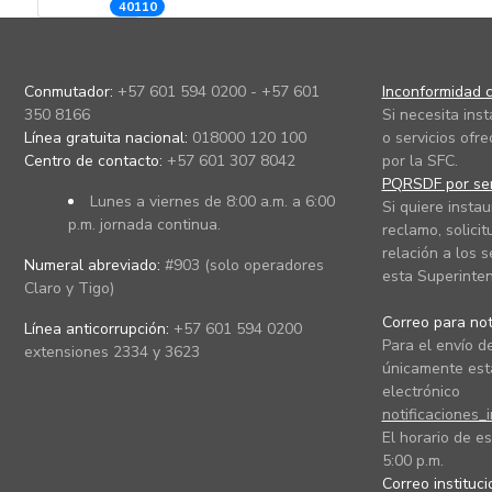
40110
Conmutador:
+57 601 594 0200 - +57 601
Inconformidad c
350 8166
Si necesita ins
Línea gratuita nacional:
018000 120 100
o servicios ofre
Centro de contacto:
+57 601 307 8042
por la SFC.
PQRSDF por ser
Lunes a viernes de 8:00 a.m. a 6:00
Si quiere instau
p.m. jornada continua.
reclamo, solicit
relación a los s
Numeral abreviado:
#903 (solo operadores
esta Superinten
Claro y Tigo)
Correo para noti
Línea anticorrupción:
+57 601 594 0200
Para el envío de
extensiones 2334 y 3623
únicamente está
electrónico
notificaciones_
El horario de es
5:00 p.m.
Correo instituc