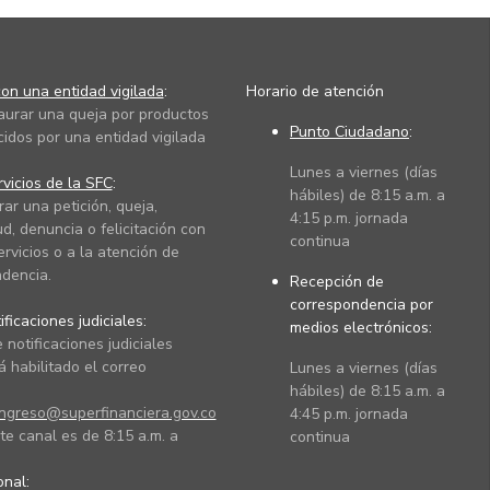
on una entidad vigilada
:
Horario de atención
taurar una queja por productos
Punto Ciudadano
:
cidos por una entidad vigilada
Lunes a viernes (días
vicios de la SFC
:
hábiles) de 8:15 a.m. a
rar una petición, queja,
4:15 p.m. jornada
ud, denuncia o felicitación con
continua
ervicios o a la atención de
dencia.
Recepción de
correspondencia por
ficaciones judiciales:
medios electrónicos:
 notificaciones judiciales
 habilitado el correo
Lunes a viernes (días
hábiles) de 8:15 a.m. a
ingreso@superfinanciera.gov.co
4:45 p.m. jornada
te canal es de 8:15 a.m. a
continua
ional: