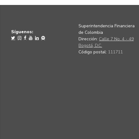
Superintendencia Financiera
Síguenos:
de Colombia
Dirección:
Calle 7 No. 4 - 49
Bogotá, D.C.
Código postal:
111711