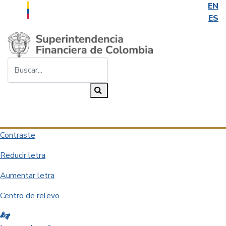
EN
ES
Saltar al contenido principal
Buscar...
Buscar
Desplegar navegación
Contraste
Reducir letra
Aumentar letra
Centro de relevo