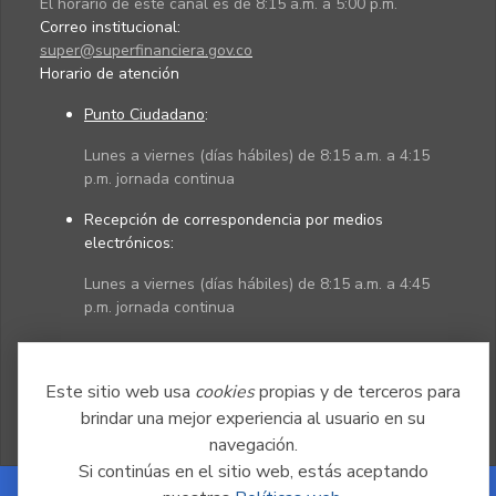
El horario de este canal es de 8:15 a.m. a 5:00 p.m.
Correo institucional:
super@superfinanciera.gov.co
Horario de atención
Punto Ciudadano
:
Lunes a viernes (días hábiles) de 8:15 a.m. a 4:15
p.m. jornada continua
Recepción de correspondencia por medios
electrónicos:
Lunes a viernes (días hábiles) de 8:15 a.m. a 4:45
p.m. jornada continua
Políticas
Mapa del sitio
Este sitio web usa
cookies
propias y de terceros para
brindar una mejor experiencia al usuario en su
navegación.
Si continúas en el sitio web, estás aceptando