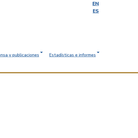
EN
ES
ensa y publicaciones
Estadísticas e informes