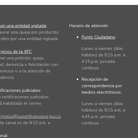
on una entidad vigilada
:
Horario de atención
taurar una queja por productos
Punto Ciudadano
:
cidos por una entidad vigilada
Lunes a viernes (días
vicios de la SFC
:
hábiles) de 8:15 a.m. a
rar una petición, queja,
4:15 p.m. jornada
ud, denuncia o felicitación con
continua
ervicios o a la atención de
dencia.
Recepción de
correspondencia por
ficaciones judiciales:
medios electrónicos:
 notificaciones judiciales
 habilitado el correo
Lunes a viernes (días
hábiles) de 8:15 a.m. a
ingreso@superfinanciera.gov.co
4:45 p.m. jornada
te canal es de 8:15 a.m. a
continua
ional: