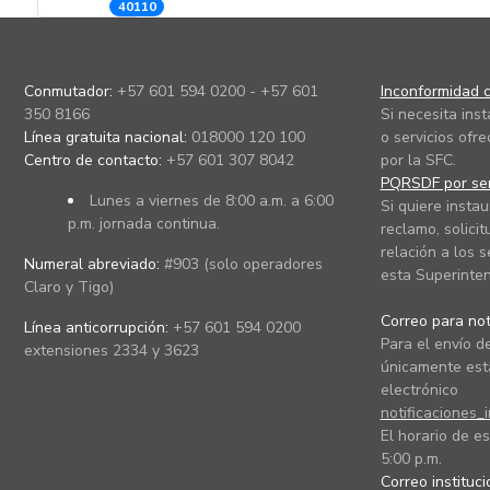
40110
Conmutador:
+57 601 594 0200 - +57 601
Inconformidad c
350 8166
Si necesita ins
Línea gratuita nacional:
018000 120 100
o servicios ofre
Centro de contacto:
+57 601 307 8042
por la SFC.
PQRSDF por ser
Lunes a viernes de 8:00 a.m. a 6:00
Si quiere instau
p.m. jornada continua.
reclamo, solicit
relación a los s
Numeral abreviado:
#903 (solo operadores
esta Superinten
Claro y Tigo)
Correo para noti
Línea anticorrupción:
+57 601 594 0200
Para el envío de
extensiones 2334 y 3623
únicamente está
electrónico
notificaciones_
El horario de es
5:00 p.m.
Correo instituc