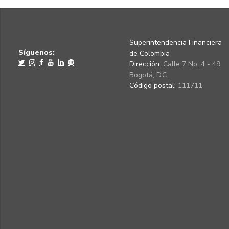
Superintendencia Financiera
Síguenos:
de Colombia
Dirección:
Calle 7 No. 4 - 49
Bogotá, D.C.
Código postal:
111711