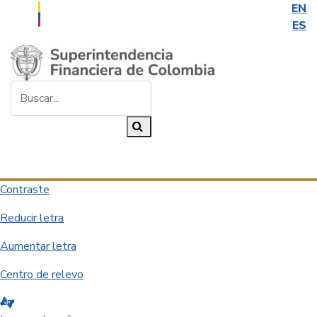
EN
ES
Saltar al contenido principal
Buscar...
Buscar
Desplegar navegación
Contraste
Reducir letra
Aumentar letra
Centro de relevo