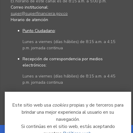
El horario de este canal es de 8:15 a.m. a 5:00 p.m.
Correo institucional:
super@superfinanciera.gov.co
Horario de atención
Punto Ciudadano
:
Lunes a viernes (días hábiles) de 8:15 a.m. a 4:15
p.m. jornada continua
Recepción de correspondencia por medios
electrónicos:
Lunes a viernes (días hábiles) de 8:15 a.m. a 4:45
p.m. jornada continua
Políticas
Mapa del sitio
Este sitio web usa
cookies
propias y de terceros para
brindar una mejor experiencia al usuario en su
navegación.
Si continúas en el sitio web, estás aceptando