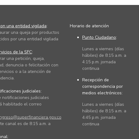
on una entidad vigilada
:
Horario de atención
taurar una queja por productos
Punto Ciudadano
:
cidos por una entidad vigilada
Lunes a viernes (días
vicios de la SFC
:
hábiles) de 8:15 a.m. a
rar una petición, queja,
4:15 p.m. jornada
ud, denuncia o felicitación con
continua
ervicios o a la atención de
dencia.
Recepción de
correspondencia por
ficaciones judiciales:
medios electrónicos:
 notificaciones judiciales
 habilitado el correo
Lunes a viernes (días
hábiles) de 8:15 a.m. a
ingreso@superfinanciera.gov.co
4:45 p.m. jornada
te canal es de 8:15 a.m. a
continua
ional: