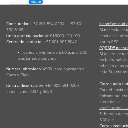
40110
Conmutador:
+57 601 594 0200 - +57 601
Inconformidad c
350 8166
Si necesita ins
Línea gratuita nacional:
018000 120 100
o servicios ofre
Centro de contacto:
+57 601 307 8042
por la SFC.
PQRSDF por ser
Lunes a viernes de 8:00 a.m. a 6:00
Si quiere instau
p.m. jornada continua.
reclamo, solicit
relación a los s
Numeral abreviado:
#903 (solo operadores
esta Superinten
Claro y Tigo)
Correo para noti
Línea anticorrupción:
+57 601 594 0200
Para el envío de
extensiones 2334 y 3623
únicamente está
electrónico
notificaciones_
El horario de es
5:00 p.m.
Correo instituc