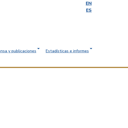
EN
ES
ensa y publicaciones
Estadísticas e informes