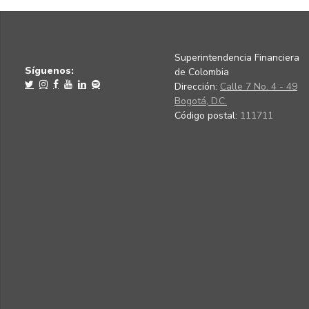
Superintendencia Financiera
Síguenos:
de Colombia
Dirección:
Calle 7 No. 4 - 49
Bogotá, D.C.
Código postal:
111711