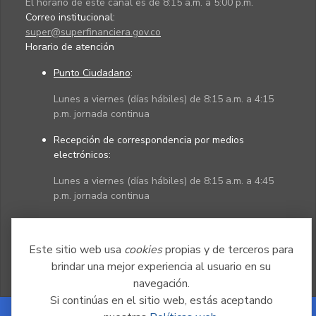
El horario de este canal es de 8:15 a.m. a 5:00 p.m.
Correo institucional:
super@superfinanciera.gov.co
Horario de atención
Punto Ciudadano
:
Lunes a viernes (días hábiles) de 8:15 a.m. a 4:15
p.m. jornada continua
Recepción de correspondencia por medios
electrónicos:
Lunes a viernes (días hábiles) de 8:15 a.m. a 4:45
p.m. jornada continua
Políticas
Mapa del sitio
Este sitio web usa
cookies
propias y de terceros para
brindar una mejor experiencia al usuario en su
navegación.
Si continúas en el sitio web, estás aceptando