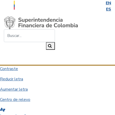
EN
ES
Saltar al contenido principal
Buscar...
Buscar
Desplegar navegación
Contraste
Reducir letra
Aumentar letra
Centro de relevo