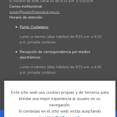
El horario de este canal es de 8:15 a.m. a 5:00 p.m.
Correo institucional:
super@superfinanciera.gov.co
Horario de atención
Punto Ciudadano
:
Lunes a viernes (días hábiles) de 8:15 a.m. a 4:15
p.m. jornada continua
Recepción de correspondencia por medios
electrónicos:
Lunes a viernes (días hábiles) de 8:15 a.m. a 4:45
p.m. jornada continua
Políticas
Mapa del sitio
Este sitio web usa
cookies
propias y de terceros para
brindar una mejor experiencia al usuario en su
navegación.
Si continúas en el sitio web, estás aceptando