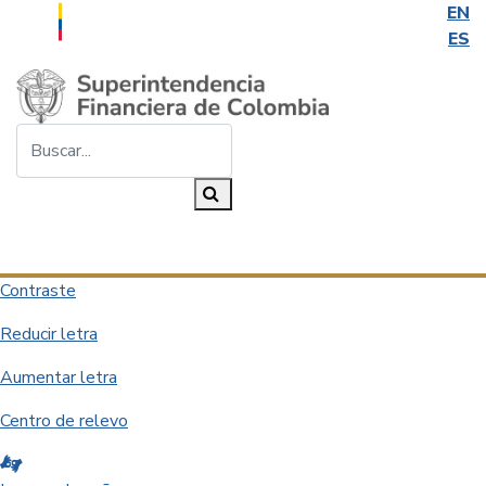
EN
ES
Saltar al contenido principal
Buscar...
Buscar
Desplegar navegación
Contraste
Reducir letra
Aumentar letra
Centro de relevo