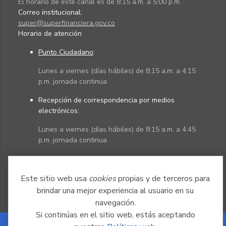
El horario de este canal es de 8:15 a.m. a 5:00 p.m.
Correo institucional:
super@superfinanciera.gov.co
Horario de atención
Punto Ciudadano
:
Lunes a viernes (días hábiles) de 8:15 a.m. a 4:15
p.m. jornada continua
Recepción de correspondencia por medios
electrónicos:
Lunes a viernes (días hábiles) de 8:15 a.m. a 4:45
p.m. jornada continua
Políticas
Mapa del sitio
Este sitio web usa
cookies
propias y de terceros para
brindar una mejor experiencia al usuario en su
navegación.
Si continúas en el sitio web, estás aceptando