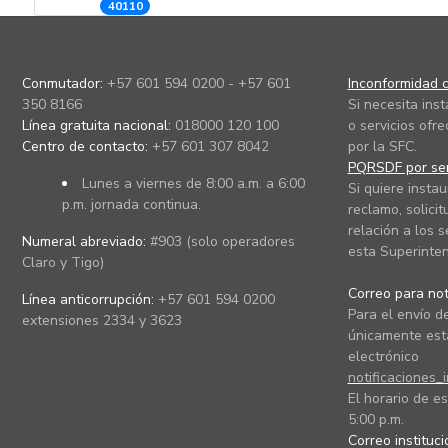
40110
Conmutador:
+57 601 594 0200 - +57 601
Inconformidad c
350 8166
Si necesita ins
Línea gratuita nacional:
018000 120 100
o servicios ofre
Centro de contacto:
+57 601 307 8042
por la SFC.
PQRSDF por ser
Lunes a viernes de 8:00 a.m. a 6:00
Si quiere instau
p.m. jornada continua.
reclamo, solicit
relación a los s
Numeral abreviado:
#903 (solo operadores
esta Superinten
Claro y Tigo)
Correo para noti
Línea anticorrupción:
+57 601 594 0200
Para el envío de
extensiones 2334 y 3623
únicamente está
electrónico
notificaciones_
El horario de es
5:00 p.m.
Correo instituc