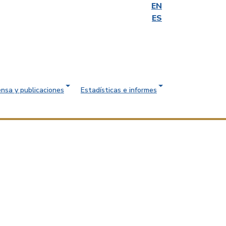
EN
ES
ensa y publicaciones
Estadísticas e informes