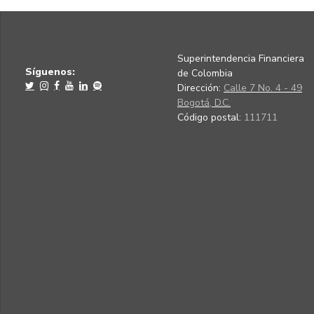
Superintendencia Financiera
Síguenos:
de Colombia
Dirección:
Calle 7 No. 4 - 49
Bogotá, D.C.
Código postal:
111711