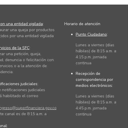
on una entidad vigilada
:
Horario de atención
taurar una queja por productos
Punto Ciudadano
:
cidos por una entidad vigilada
Lunes a viernes (días
vicios de la SFC
:
hábiles) de 8:15 a.m. a
rar una petición, queja,
4:15 p.m. jornada
ud, denuncia o felicitación con
continua
ervicios o a la atención de
dencia.
Recepción de
correspondencia por
ficaciones judiciales:
medios electrónicos:
 notificaciones judiciales
 habilitado el correo
Lunes a viernes (días
hábiles) de 8:15 a.m. a
ingreso@superfinanciera.gov.co
4:45 p.m. jornada
te canal es de 8:15 a.m. a
continua
ional: