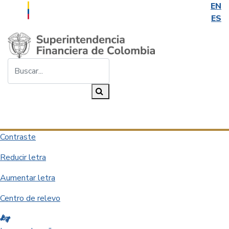
EN
ES
Saltar al contenido principal
Buscar...
Buscar
Desplegar navegación
Contraste
Reducir letra
Aumentar letra
Centro de relevo