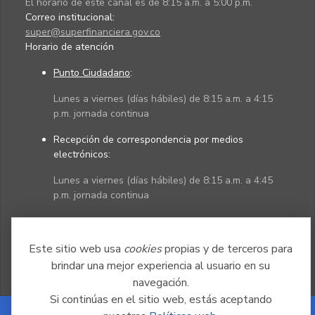
El horario de este canal es de 8:15 a.m. a 5:00 p.m.
Correo institucional:
super@superfinanciera.gov.co
Horario de atención
Punto Ciudadano
:
Lunes a viernes (días hábiles) de 8:15 a.m. a 4:15
p.m. jornada continua
Recepción de correspondencia por medios
electrónicos:
Lunes a viernes (días hábiles) de 8:15 a.m. a 4:45
p.m. jornada continua
Políticas
Mapa del sitio
Este sitio web usa
cookies
propias y de terceros para
brindar una mejor experiencia al usuario en su
navegación.
Si continúas en el sitio web, estás aceptando