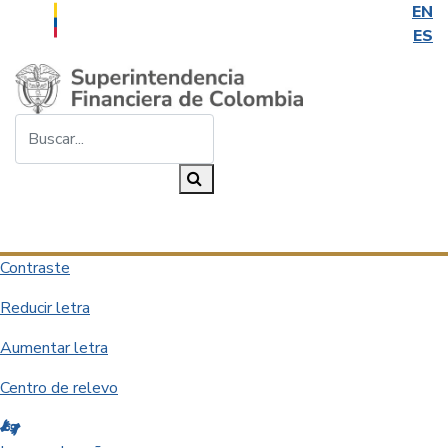
EN
ES
Saltar al contenido principal
Buscar...
Buscar
Desplegar navegación
Contraste
Reducir letra
Aumentar letra
Centro de relevo