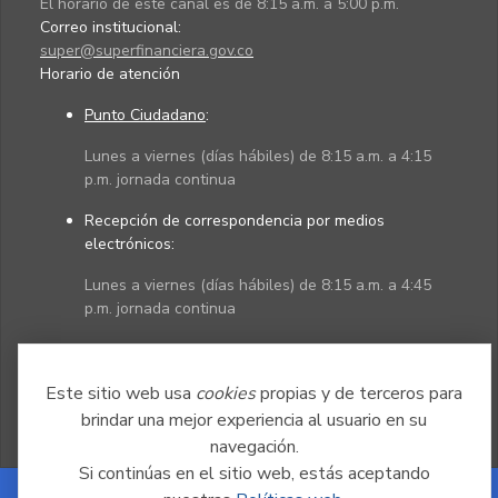
El horario de este canal es de 8:15 a.m. a 5:00 p.m.
Correo institucional:
super@superfinanciera.gov.co
Horario de atención
Punto Ciudadano
:
Lunes a viernes (días hábiles) de 8:15 a.m. a 4:15
p.m. jornada continua
Recepción de correspondencia por medios
electrónicos:
Lunes a viernes (días hábiles) de 8:15 a.m. a 4:45
p.m. jornada continua
Políticas
Mapa del sitio
Este sitio web usa
cookies
propias y de terceros para
brindar una mejor experiencia al usuario en su
navegación.
Si continúas en el sitio web, estás aceptando