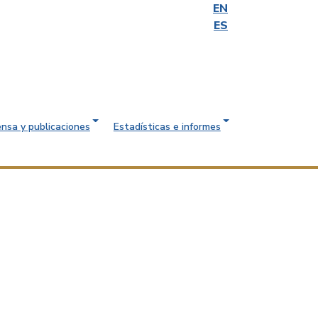
EN
ES
ensa y publicaciones
Estadísticas e informes