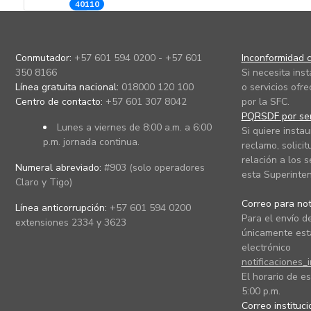
40110
Conmutador:
+57 601 594 0200 - +57 601
Inconformidad c
350 8166
Si necesita ins
Línea gratuita nacional:
018000 120 100
o servicios ofre
Centro de contacto:
+57 601 307 8042
por la SFC.
PQRSDF por ser
Lunes a viernes de 8:00 a.m. a 6:00
Si quiere instau
p.m. jornada continua.
reclamo, solicit
relación a los s
Numeral abreviado:
#903 (solo operadores
esta Superinten
Claro y Tigo)
Correo para noti
Línea anticorrupción:
+57 601 594 0200
Para el envío de
extensiones 2334 y 3623
únicamente está
electrónico
notificaciones_
El horario de es
5:00 p.m.
Correo instituc