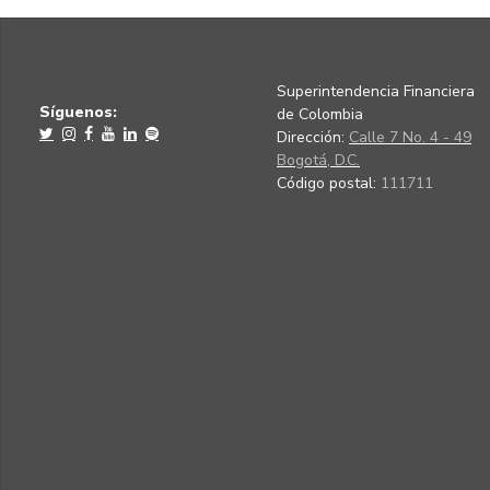
Superintendencia Financiera
Síguenos:
de Colombia
Dirección:
Calle 7 No. 4 - 49
Bogotá, D.C.
Código postal:
111711