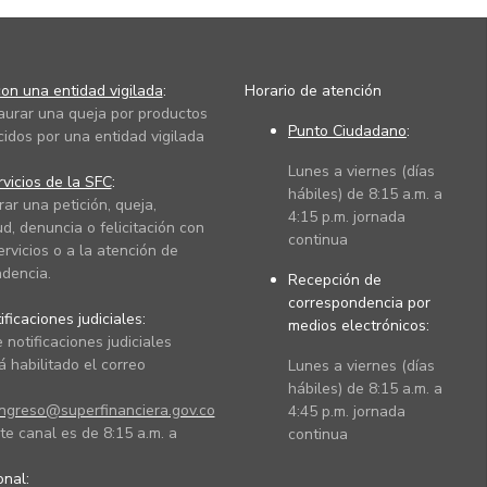
on una entidad vigilada
:
Horario de atención
taurar una queja por productos
Punto Ciudadano
:
cidos por una entidad vigilada
Lunes a viernes (días
vicios de la SFC
:
hábiles) de 8:15 a.m. a
rar una petición, queja,
4:15 p.m. jornada
ud, denuncia o felicitación con
continua
ervicios o a la atención de
dencia.
Recepción de
correspondencia por
ficaciones judiciales:
medios electrónicos:
 notificaciones judiciales
 habilitado el correo
Lunes a viernes (días
hábiles) de 8:15 a.m. a
ingreso@superfinanciera.gov.co
4:45 p.m. jornada
te canal es de 8:15 a.m. a
continua
ional: