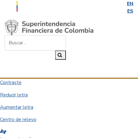
EN
ES
Saltar al contenido principal
Buscar...
Buscar
Desplegar navegación
Contraste
Reducir letra
Aumentar letra
Centro de relevo