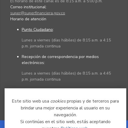
El horario de este canal es de 8:15 a.m. a 5:00 p.m.
Correo institucional:
super@superfinanciera.gov.co
Horario de atención
Punto Ciudadano
:
Lunes a viernes (días hábiles) de 8:15 a.m. a 4:15
p.m. jornada continua
Recepción de correspondencia por medios
electrónicos:
Lunes a viernes (días hábiles) de 8:15 a.m. a 4:45
p.m. jornada continua
Políticas
Mapa del sitio
Este sitio web usa
cookies
propias y de terceros para
brindar una mejor experiencia al usuario en su
navegación.
Si continúas en el sitio web, estás aceptando