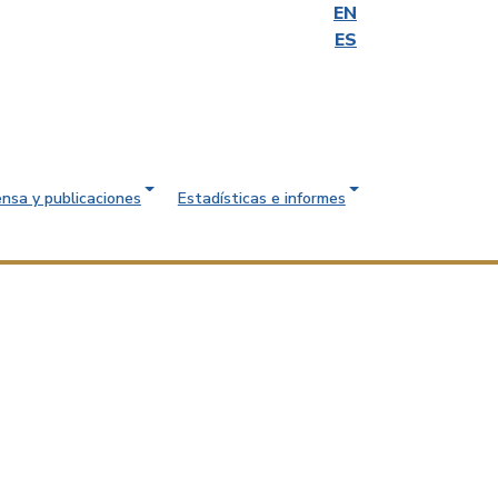
EN
ES
ensa y publicaciones
Estadísticas e informes