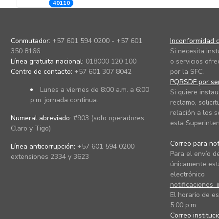
40110
Conmutador:
+57 601 594 0200 - +57 601
Inconformidad c
350 8166
Si necesita ins
Línea gratuita nacional:
018000 120 100
o servicios ofre
Centro de contacto:
+57 601 307 8042
por la SFC.
PQRSDF por ser
Lunes a viernes de 8:00 a.m. a 6:00
Si quiere instau
p.m. jornada continua.
reclamo, solicit
relación a los s
Numeral abreviado:
#903 (solo operadores
esta Superinten
Claro y Tigo)
Correo para noti
Línea anticorrupción:
+57 601 594 0200
Para el envío de
extensiones 2334 y 3623
únicamente está
electrónico
notificaciones_
El horario de es
5:00 p.m.
Correo instituc