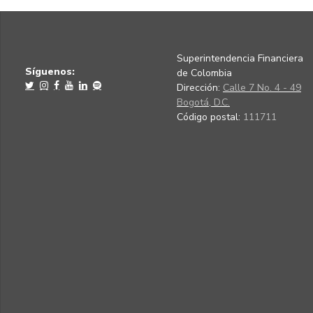
Superintendencia Financiera
Síguenos:
de Colombia
Dirección:
Calle 7 No. 4 - 49
Bogotá, D.C.
Código postal:
111711