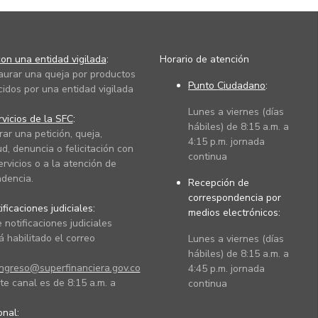
on una entidad vigilada
:
Horario de atención
taurar una queja por productos
Punto Ciudadano
:
cidos por una entidad vigilada
Lunes a viernes (días
vicios de la SFC
:
hábiles) de 8:15 a.m. a
rar una petición, queja,
4:15 p.m. jornada
ud, denuncia o felicitación con
continua
ervicios o a la atención de
dencia.
Recepción de
correspondencia por
ficaciones judiciales:
medios electrónicos:
 notificaciones judiciales
 habilitado el correo
Lunes a viernes (días
hábiles) de 8:15 a.m. a
ingreso@superfinanciera.gov.co
4:45 p.m. jornada
te canal es de 8:15 a.m. a
continua
ional: