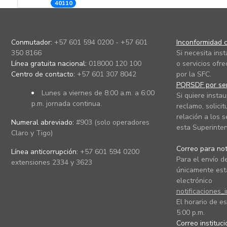
40110
Conmutador:
+57 601 594 0200 - +57 601
Inconformidad c
350 8166
Si necesita ins
Línea gratuita nacional:
018000 120 100
o servicios ofre
Centro de contacto:
+57 601 307 8042
por la SFC.
PQRSDF por ser
Lunes a viernes de 8:00 a.m. a 6:00
Si quiere instau
p.m. jornada continua.
reclamo, solicit
relación a los s
Numeral abreviado:
#903 (solo operadores
esta Superinten
Claro y Tigo)
Correo para noti
Línea anticorrupción:
+57 601 594 0200
Para el envío de
extensiones 2334 y 3623
únicamente está
electrónico
notificaciones_
El horario de es
5:00 p.m.
Correo instituc