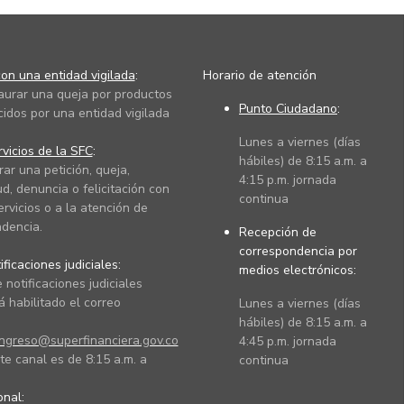
on una entidad vigilada
:
Horario de atención
taurar una queja por productos
Punto Ciudadano
:
cidos por una entidad vigilada
Lunes a viernes (días
vicios de la SFC
:
hábiles) de 8:15 a.m. a
rar una petición, queja,
4:15 p.m. jornada
ud, denuncia o felicitación con
continua
ervicios o a la atención de
dencia.
Recepción de
correspondencia por
ficaciones judiciales:
medios electrónicos:
 notificaciones judiciales
 habilitado el correo
Lunes a viernes (días
hábiles) de 8:15 a.m. a
ingreso@superfinanciera.gov.co
4:45 p.m. jornada
te canal es de 8:15 a.m. a
continua
ional: