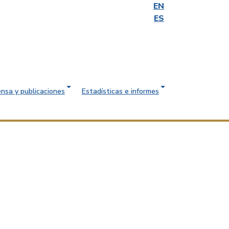
EN
ES
ensa y publicaciones
Estadísticas e informes