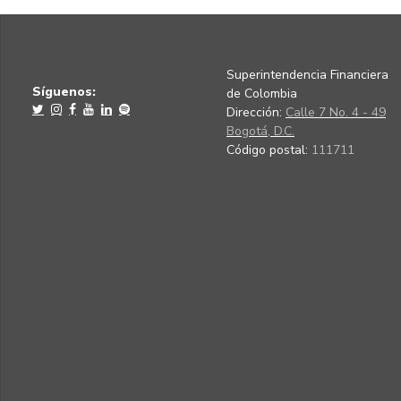
Superintendencia Financiera
Síguenos:
de Colombia
Dirección:
Calle 7 No. 4 - 49
Bogotá, D.C.
Código postal:
111711