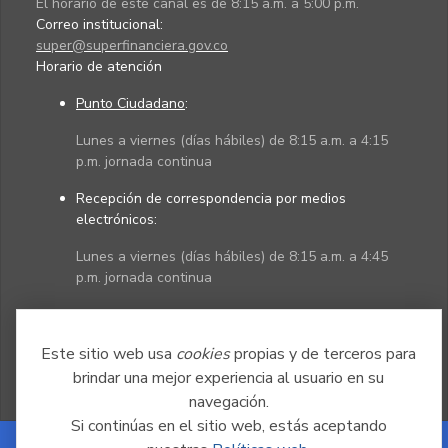
El horario de este canal es de 8:15 a.m. a 5:00 p.m.
Correo institucional:
super@superfinanciera.gov.co
Horario de atención
Punto Ciudadano
:
Lunes a viernes (días hábiles) de 8:15 a.m. a 4:15
p.m. jornada continua
Recepción de correspondencia por medios
electrónicos:
Lunes a viernes (días hábiles) de 8:15 a.m. a 4:45
p.m. jornada continua
Políticas
Mapa del sitio
Este sitio web usa
cookies
propias y de terceros para
brindar una mejor experiencia al usuario en su
navegación.
Si continúas en el sitio web, estás aceptando