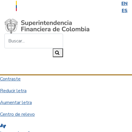
EN
ES
Saltar al contenido principal
Buscar...
Buscar
Desplegar navegación
Contraste
Reducir letra
Aumentar letra
Centro de relevo