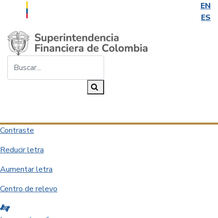
EN
ES
Saltar al contenido principal
Buscar...
Buscar
Desplegar navegación
Contraste
Reducir letra
Aumentar letra
Centro de relevo