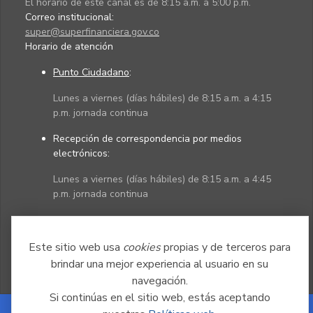
El horario de este canal es de 8:15 a.m. a 5:00 p.m.
Correo institucional:
super@superfinanciera.gov.co
Horario de atención
Punto Ciudadano
:
Lunes a viernes (días hábiles) de 8:15 a.m. a 4:15
p.m. jornada continua
Recepción de correspondencia por medios
electrónicos:
Lunes a viernes (días hábiles) de 8:15 a.m. a 4:45
p.m. jornada continua
Políticas
Mapa del sitio
Este sitio web usa
cookies
propias y de terceros para
brindar una mejor experiencia al usuario en su
navegación.
Si continúas en el sitio web, estás aceptando