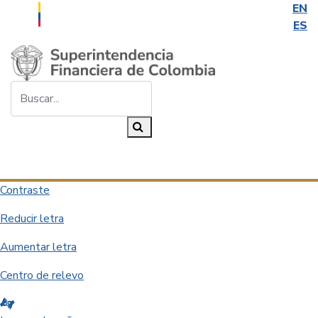
EN
ES
Saltar al contenido principal
Buscar...
Buscar
Desplegar navegación
Contraste
Reducir letra
Aumentar letra
Centro de relevo