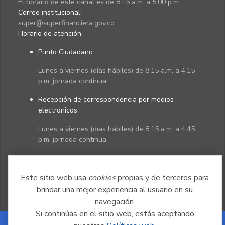
El horario de este canal es de 8:15 a.m. a 5:00 p.m.
Correo institucional:
super@superfinanciera.gov.co
Horario de atención
Punto Ciudadano
:
Lunes a viernes (días hábiles) de 8:15 a.m. a 4:15
p.m. jornada continua
Recepción de correspondencia por medios
electrónicos:
Lunes a viernes (días hábiles) de 8:15 a.m. a 4:45
p.m. jornada continua
Políticas
Mapa del sitio
Este sitio web usa
cookies
propias y de terceros para
brindar una mejor experiencia al usuario en su
navegación.
Si continúas en el sitio web, estás aceptando