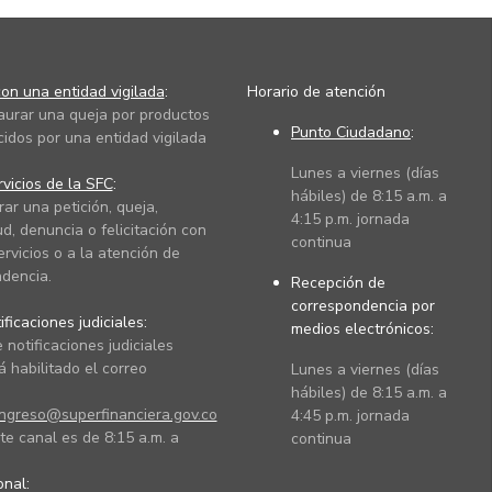
on una entidad vigilada
:
Horario de atención
taurar una queja por productos
Punto Ciudadano
:
cidos por una entidad vigilada
Lunes a viernes (días
vicios de la SFC
:
hábiles) de 8:15 a.m. a
rar una petición, queja,
4:15 p.m. jornada
ud, denuncia o felicitación con
continua
ervicios o a la atención de
dencia.
Recepción de
correspondencia por
ficaciones judiciales:
medios electrónicos:
 notificaciones judiciales
 habilitado el correo
Lunes a viernes (días
hábiles) de 8:15 a.m. a
ingreso@superfinanciera.gov.co
4:45 p.m. jornada
te canal es de 8:15 a.m. a
continua
ional: