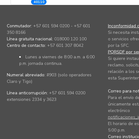
40110
Conmutador:
+57 601 594 0200 - +57 601
Inconformidad c
350 8166
Si necesita ins
Línea gratuita nacional:
018000 120 100
o servicios ofre
Centro de contacto:
+57 601 307 8042
por la SFC.
PQRSDF por ser
Lunes a viernes de 8:00 a.m. a 6:00
Si quiere instau
p.m. jornada continua.
reclamo, solicit
relación a los s
Numeral abreviado:
#903 (solo operadores
esta Superinten
Claro y Tigo)
Correo para noti
Línea anticorrupción:
+57 601 594 0200
Para el envío de
extensiones 2334 y 3623
únicamente está
electrónico
notificaciones_
El horario de es
5:00 p.m.
Correo instituc