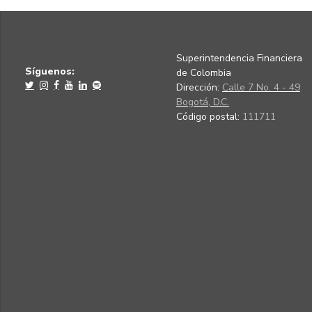
Superintendencia Financiera
Síguenos:
de Colombia
Dirección:
Calle 7 No. 4 - 49
Bogotá, D.C.
Código postal:
111711