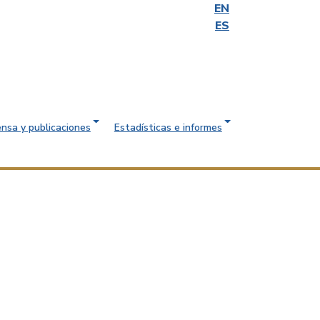
EN
ES
ensa y publicaciones
Estadísticas e informes