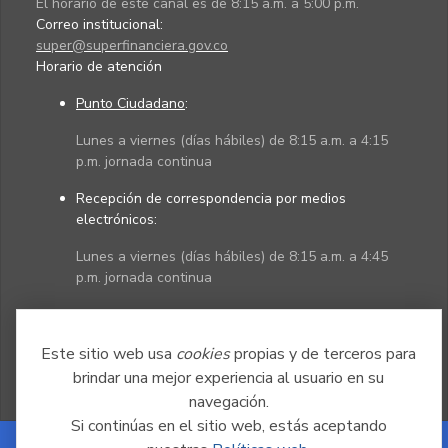
El horario de este canal es de 8:15 a.m. a 5:00 p.m.
Correo institucional:
super@superfinanciera.gov.co
Horario de atención
Punto Ciudadano
:
Lunes a viernes (días hábiles) de 8:15 a.m. a 4:15
p.m. jornada continua
Recepción de correspondencia por medios
electrónicos:
Lunes a viernes (días hábiles) de 8:15 a.m. a 4:45
p.m. jornada continua
Políticas
Mapa del sitio
Este sitio web usa
cookies
propias y de terceros para
brindar una mejor experiencia al usuario en su
navegación.
Si continúas en el sitio web, estás aceptando