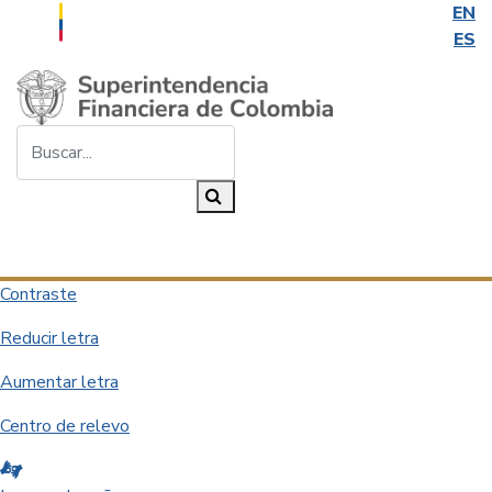
EN
ES
Saltar al contenido principal
Buscar...
Buscar
Desplegar navegación
Contraste
Reducir letra
Aumentar letra
Centro de relevo