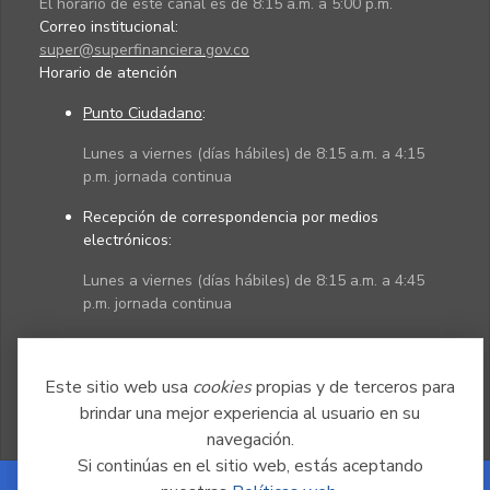
El horario de este canal es de 8:15 a.m. a 5:00 p.m.
Correo institucional:
super@superfinanciera.gov.co
Horario de atención
Punto Ciudadano
:
Lunes a viernes (días hábiles) de 8:15 a.m. a 4:15
p.m. jornada continua
Recepción de correspondencia por medios
electrónicos:
Lunes a viernes (días hábiles) de 8:15 a.m. a 4:45
p.m. jornada continua
Políticas
Mapa del sitio
Este sitio web usa
cookies
propias y de terceros para
brindar una mejor experiencia al usuario en su
navegación.
Si continúas en el sitio web, estás aceptando