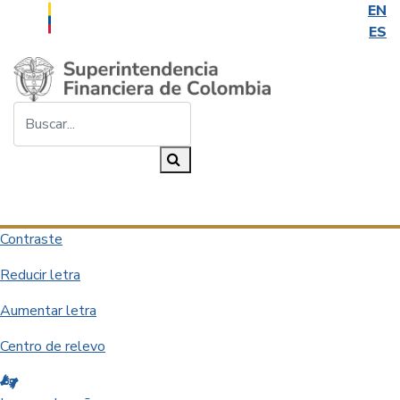
EN
ES
Saltar al contenido principal
Buscar...
Buscar
Desplegar navegación
Contraste
Reducir letra
Aumentar letra
Centro de relevo