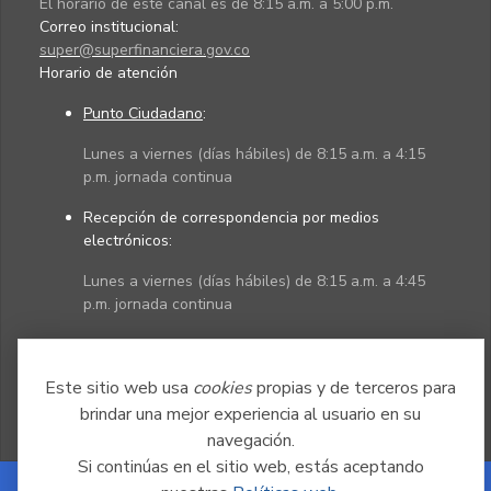
El horario de este canal es de 8:15 a.m. a 5:00 p.m.
Correo institucional:
super@superfinanciera.gov.co
Horario de atención
Punto Ciudadano
:
Lunes a viernes (días hábiles) de 8:15 a.m. a 4:15
p.m. jornada continua
Recepción de correspondencia por medios
electrónicos:
Lunes a viernes (días hábiles) de 8:15 a.m. a 4:45
p.m. jornada continua
Políticas
Mapa del sitio
Este sitio web usa
cookies
propias y de terceros para
brindar una mejor experiencia al usuario en su
navegación.
Si continúas en el sitio web, estás aceptando