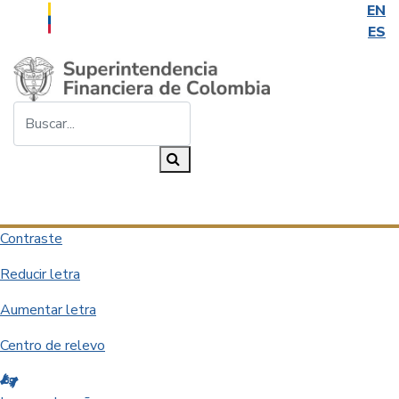
EN
ES
Saltar al contenido principal
Buscar...
Buscar
Desplegar navegación
Contraste
Reducir letra
Aumentar letra
Centro de relevo