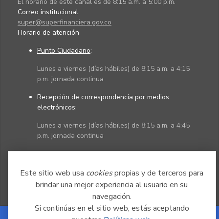
El horario de este canal es de 8:15 a.m. a 5:00 p.m.
Correo institucional:
super@superfinanciera.gov.co
Horario de atención
Punto Ciudadano
:
Lunes a viernes (días hábiles) de 8:15 a.m. a 4:15
p.m. jornada continua
Recepción de correspondencia por medios
electrónicos:
Lunes a viernes (días hábiles) de 8:15 a.m. a 4:45
p.m. jornada continua
Políticas
Mapa del sitio
Este sitio web usa
cookies
propias y de terceros para
brindar una mejor experiencia al usuario en su
navegación.
Si continúas en el sitio web, estás aceptando