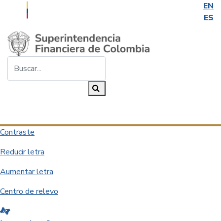
EN
ES
Saltar al contenido principal
Buscar...
Buscar
Desplegar navegación
Contraste
Reducir letra
Aumentar letra
Centro de relevo