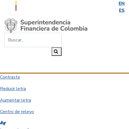
EN
ES
Saltar al contenido principal
Buscar...
Buscar
Desplegar navegación
Contraste
Reducir letra
Aumentar letra
Centro de relevo