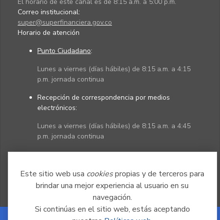
El horario de este canal es de 8:15 a.m. a 5:00 p.m.
Correo institucional:
super@superfinanciera.gov.co
Horario de atención
Punto Ciudadano
:
Lunes a viernes (días hábiles) de 8:15 a.m. a 4:15
p.m. jornada continua
Recepción de correspondencia por medios
electrónicos:
Lunes a viernes (días hábiles) de 8:15 a.m. a 4:45
p.m. jornada continua
Políticas
Mapa del sitio
Este sitio web usa
cookies
propias y de terceros para
brindar una mejor experiencia al usuario en su
navegación.
Si continúas en el sitio web, estás aceptando