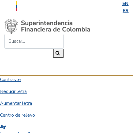
EN
ES
Saltar al contenido principal
Buscar...
Buscar
Desplegar navegación
Contraste
Reducir letra
Aumentar letra
Centro de relevo