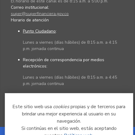
El horario de este canal es de 8:15 a.m. a 5:00 p.m.
Correo institucional:
super@superfinanciera.gov.co
Horario de atención
Punto Ciudadano
:
Lunes a viernes (días hábiles) de 8:15 a.m. a 4:15
p.m. jornada continua
Recepción de correspondencia por medios
electrónicos:
Lunes a viernes (días hábiles) de 8:15 a.m. a 4:45
p.m. jornada continua
Políticas
Mapa del sitio
Este sitio web usa
cookies
propias y de terceros para
brindar una mejor experiencia al usuario en su
navegación.
Si continúas en el sitio web, estás aceptando