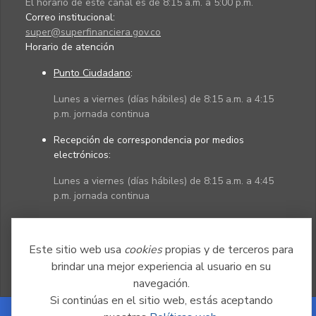
El horario de este canal es de 8:15 a.m. a 5:00 p.m.
Correo institucional:
super@superfinanciera.gov.co
Horario de atención
Punto Ciudadano
:
Lunes a viernes (días hábiles) de 8:15 a.m. a 4:15
p.m. jornada continua
Recepción de correspondencia por medios
electrónicos:
Lunes a viernes (días hábiles) de 8:15 a.m. a 4:45
p.m. jornada continua
Políticas
Mapa del sitio
Este sitio web usa
cookies
propias y de terceros para
brindar una mejor experiencia al usuario en su
navegación.
Si continúas en el sitio web, estás aceptando