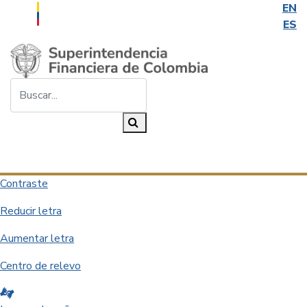
EN
ES
Saltar al contenido principal
Buscar...
Buscar
Desplegar navegación
Contraste
Reducir letra
Aumentar letra
Centro de relevo