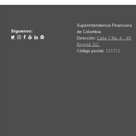
Superintendencia Financiera
Síguenos:
de Colombia
Dirección:
Calle 7 No. 4 - 49
Bogotá, D.C.
Código postal:
111711