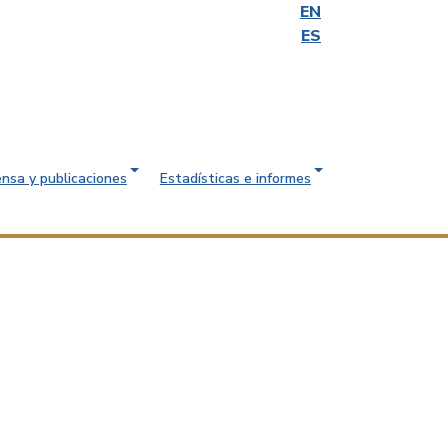
EN
ES
ensa y publicaciones
Estadísticas e informes