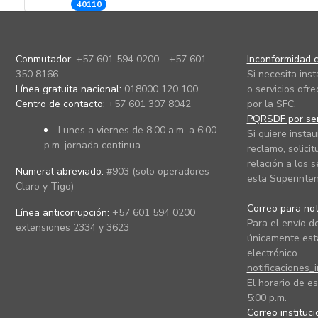
40110
Conmutador:
+57 601 594 0200 - +57 601
Inconformidad c
350 8166
Si necesita ins
Línea gratuita nacional:
018000 120 100
o servicios ofre
Centro de contacto:
+57 601 307 8042
por la SFC.
PQRSDF por ser
Lunes a viernes de 8:00 a.m. a 6:00
Si quiere instau
p.m. jornada continua.
reclamo, solicit
relación a los s
Numeral abreviado:
#903 (solo operadores
esta Superinten
Claro y Tigo)
Correo para noti
Línea anticorrupción:
+57 601 594 0200
Para el envío de
extensiones 2334 y 3623
únicamente está
electrónico
notificaciones_
El horario de es
5:00 p.m.
Correo instituc