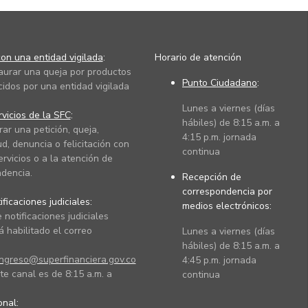
on una entidad vigilada
:
Horario de atención
taurar una queja por productos
Punto Ciudadano
:
cidos por una entidad vigilada
Lunes a viernes (días
vicios de la SFC
:
hábiles) de 8:15 a.m. a
rar una petición, queja,
4:15 p.m. jornada
ud, denuncia o felicitación con
continua
ervicios o a la atención de
dencia.
Recepción de
correspondencia por
ficaciones judiciales:
medios electrónicos:
 notificaciones judiciales
 habilitado el correo
Lunes a viernes (días
hábiles) de 8:15 a.m. a
ingreso@superfinanciera.gov.co
4:45 p.m. jornada
te canal es de 8:15 a.m. a
continua
ional: