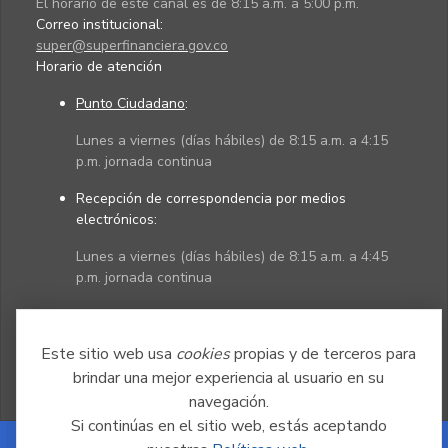
El horario de este canal es de 8:15 a.m. a 5:00 p.m.
Correo institucional:
super@superfinanciera.gov.co
Horario de atención
Punto Ciudadano
:
Lunes a viernes (días hábiles) de 8:15 a.m. a 4:15
p.m. jornada continua
Recepción de correspondencia por medios
electrónicos:
Lunes a viernes (días hábiles) de 8:15 a.m. a 4:45
p.m. jornada continua
Políticas
Mapa del sitio
Este sitio web usa
cookies
propias y de terceros para
brindar una mejor experiencia al usuario en su
navegación.
Si continúas en el sitio web, estás aceptando