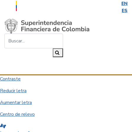
EN
ES
Saltar al contenido principal
Buscar...
Buscar
Desplegar navegación
Contraste
Reducir letra
Aumentar letra
Centro de relevo