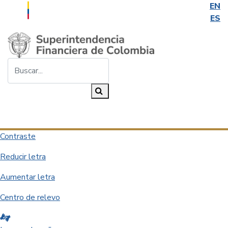
EN
ES
Saltar al contenido principal
Buscar...
Buscar
Desplegar navegación
Contraste
Reducir letra
Aumentar letra
Centro de relevo