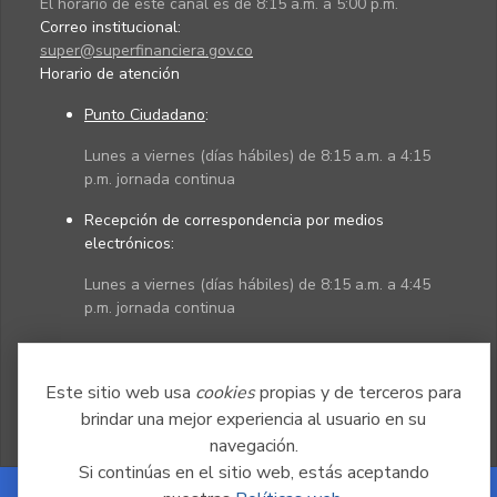
El horario de este canal es de 8:15 a.m. a 5:00 p.m.
Correo institucional:
super@superfinanciera.gov.co
Horario de atención
Punto Ciudadano
:
Lunes a viernes (días hábiles) de 8:15 a.m. a 4:15
p.m. jornada continua
Recepción de correspondencia por medios
electrónicos:
Lunes a viernes (días hábiles) de 8:15 a.m. a 4:45
p.m. jornada continua
Políticas
Mapa del sitio
Este sitio web usa
cookies
propias y de terceros para
brindar una mejor experiencia al usuario en su
navegación.
Si continúas en el sitio web, estás aceptando