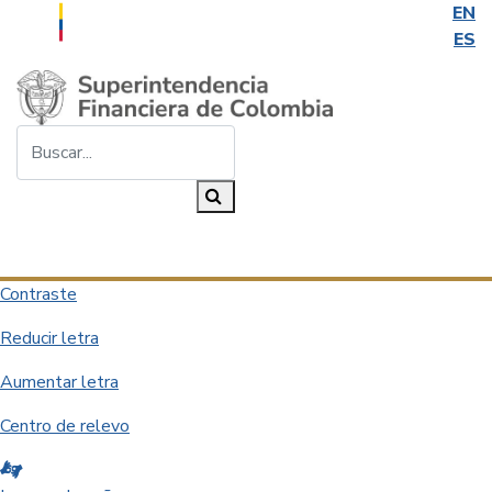
EN
ES
Saltar al contenido principal
Buscar...
Buscar
Desplegar navegación
Contraste
Reducir letra
Aumentar letra
Centro de relevo