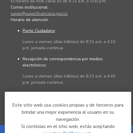
El horario de este canal es de 8:15 a.m. a 5:00 p.m.
Correo institucional:
super@superfinanciera.gov.co
Horario de atención
Punto Ciudadano
:
Lunes a viernes (días hábiles) de 8:15 a.m. a 4:15
p.m. jornada continua
Recepción de correspondencia por medios
electrónicos:
Lunes a viernes (días hábiles) de 8:15 a.m. a 4:45
p.m. jornada continua
Políticas
Mapa del sitio
Este sitio web usa
cookies
propias y de terceros para
brindar una mejor experiencia al usuario en su
navegación.
Si continúas en el sitio web, estás aceptando